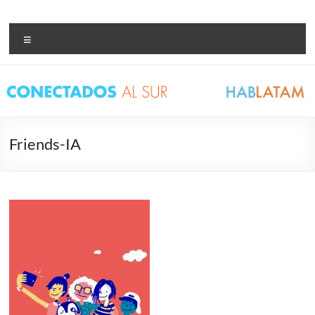
Saltar
al
Conectados al Sur –
Bienvenidxs!
contenido
Menú
Hablatam
Friends-IA