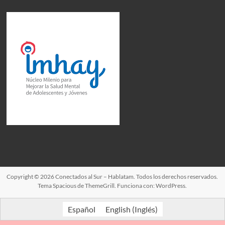
Copyright © 2026
Conectados al Sur – Hablatam
. Todos los derechos reservados.
Tema
Spacious
de ThemeGrill. Funciona con:
WordPress
.
Español
English
(
Inglés
)