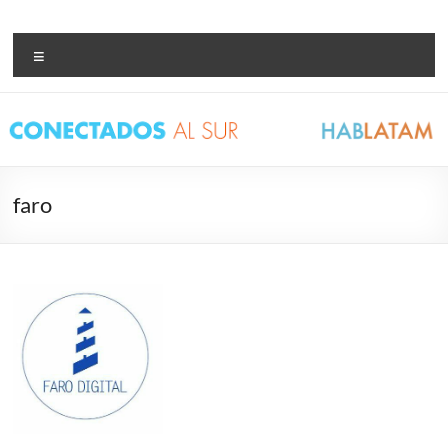
Saltar
al
Conectados al Sur –
Bienvenidxs!
contenido
Menú
Hablatam
faro