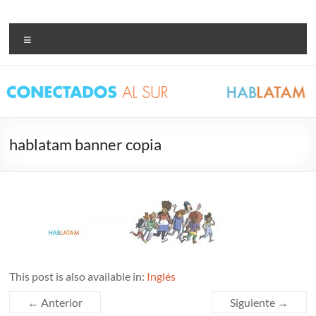
Saltar
al
Conectados al Sur –
Bienvenidxs!
contenido
Menú
Hablatam
hablatam banner copia
This post is also available in:
Inglés
← Anterior
Siguiente →