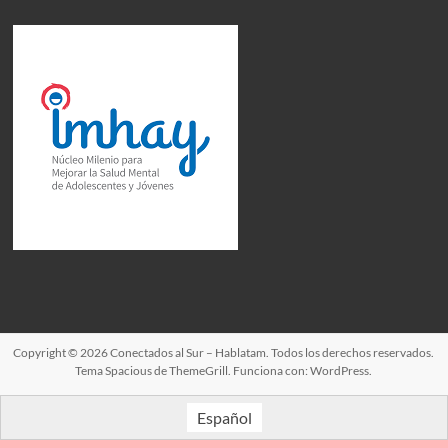
Copyright © 2026
Conectados al Sur – Hablatam
. Todos los derechos reservados.
Tema
Spacious
de ThemeGrill. Funciona con:
WordPress
.
Español