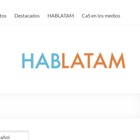
tos
Destacados
HABLATAM
CaS en los medios
añol