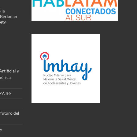
 la
Berkman
ety
.
rtificial y
mérica
ZAJES
 futuro del
 y