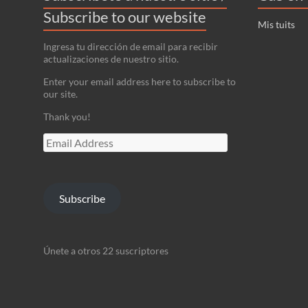
Subscribe to our website
Mis tuits
Ingresa tu dirección de email para recibir
actualizaciones de nuestro sitio.
Enter your email address here to subscribe to
our site.
Thank you!
Email
Address
Subscribe
Únete a otros 22 suscriptores