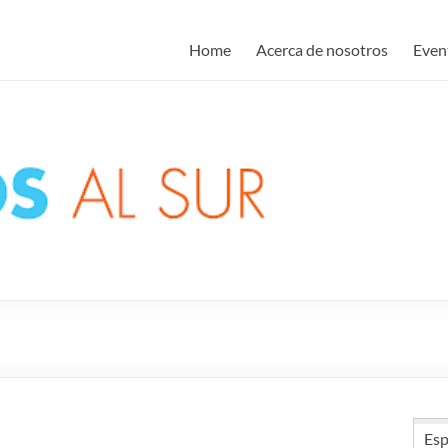
blatam
Home
Acerca de nosotros
Even
Esp