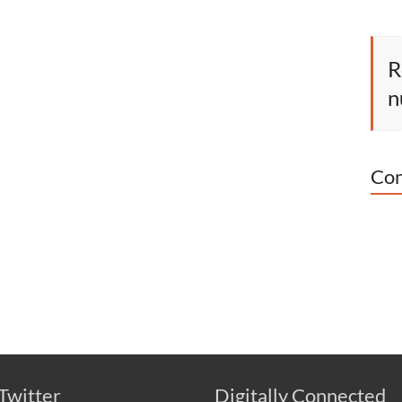
R
n
Con
Twitter
Digitally Connected