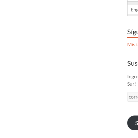
Eng
Síg
Mis t
Sus
Ingre
Sur!
corr
S