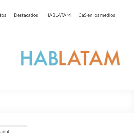
tos
Destacados
HABLATAM
CaS en los medios
añol