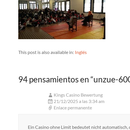
This post is also available in:
Inglés
94 pensamientos en “
unzue-60
Kings Casino Bewertung
21/12/2025 a las 3:34 am
Enlace permanente
Ein Casino ohne Limit bedeutet nicht automatisch, d