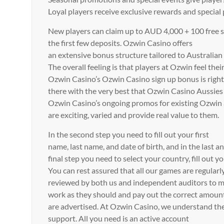
Loyal players receive exclusive rewards and special
New players can claim up to AUD 4,000 + 100 free s
the first few deposits. Ozwin Casino offers
an extensive bonus structure tailored to Australian 
The overall feeling is that players at Ozwin feel th
Ozwin Casino’s Ozwin Casino sign up bonus is right
there with the very best that Ozwin Casino Aussies
Ozwin Casino’s ongoing promos for existing Ozwin
are exciting, varied and provide real value to them.
In the second step you need to fill out your first
name, last name, and date of birth, and in the last a
final step you need to select your country, fill out
You can rest assured that all our games are regularl
reviewed by both us and independent auditors to ma
work as they should and pay out the correct amoun
are advertised. At Ozwin Casino, we understand the
support. All you need is an active account